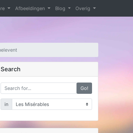
are
Afbeeldingen
Blog
Overig
helevent
Search
Go!
in