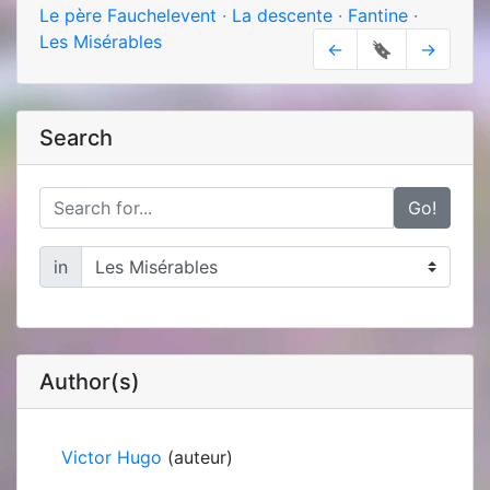
Le père Fauchelevent
·
La descente
·
Fantine
·
Les Misérables
←
🔖
→
Search
Go!
in
Author(s)
Victor Hugo
(auteur)