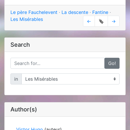
Le père Fauchelevent
·
La descente
·
Fantine
·
Les Misérables
←
🔖
→
Search
Go!
in
Author(s)
Victor Hugo
(auteur)