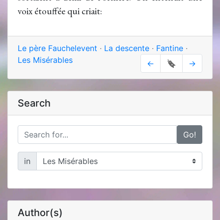
voix étouffée qui criait:
Le père Fauchelevent
·
La descente
·
Fantine
·
Les Misérables
←
🔖
→
Search
Go!
in
Author(s)