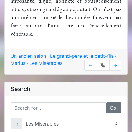
imposante, digne, honnête et bourgeoisement
altière; et son grand âge s'y ajoutait. On n'est pas
impunément un siècle. Les années finissent par
faire autour d'une tête un échevellement
vénérable.
Un ancien salon
·
Le grand-père et le petit-fils
·
Marius
·
Les Misérables
←
🔖
→
Search
Go!
in