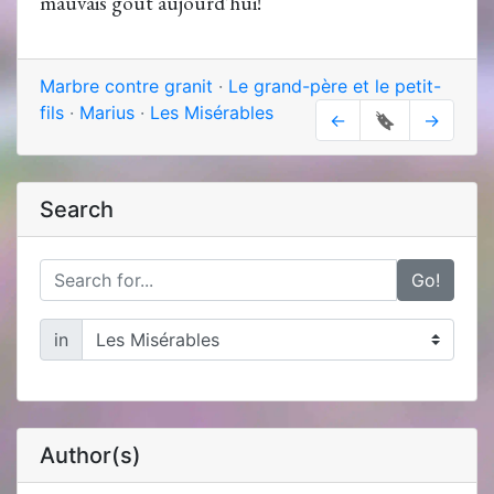
mauvais goût aujourd'hui!
Marbre contre granit
·
Le grand-père et le petit-
fils
·
Marius
·
Les Misérables
←
🔖
→
Search
Go!
in
Author(s)