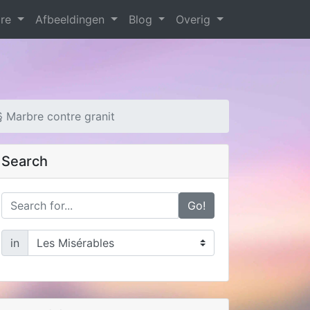
are
Afbeeldingen
Blog
Overig
§ Marbre contre granit
Search
Go!
in