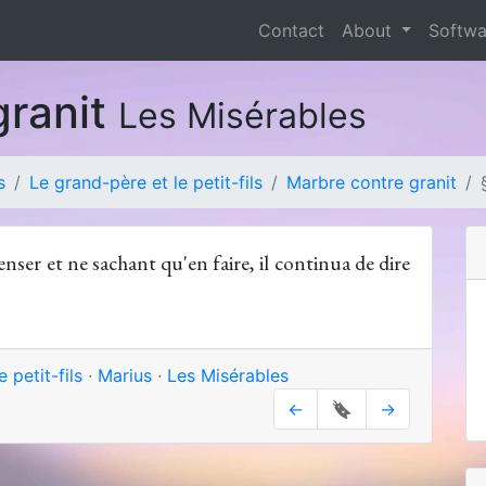
Contact
About
Softw
granit
Les Misérables
s
Le grand-père et le petit-fils
Marbre contre granit
ser et ne sachant qu'en faire, il continua de dire
 petit-fils
·
Marius
·
Les Misérables
←
🔖
→