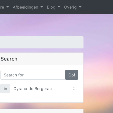
are
Afbeeldingen
Blog
Overig
Search
Go!
in