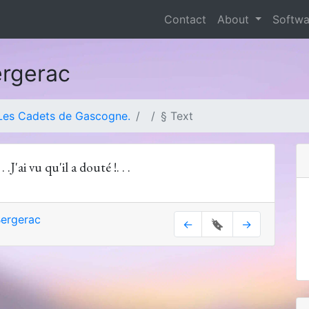
Contact
About
Softw
ergerac
Les Cadets de Gascogne.
§ Text
 .J'ai vu qu'il a douté !. . .
ergerac
←
🔖
→