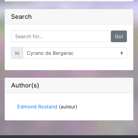
Search
Go!
in
Author(s)
Edmond Rostand
(auteur)