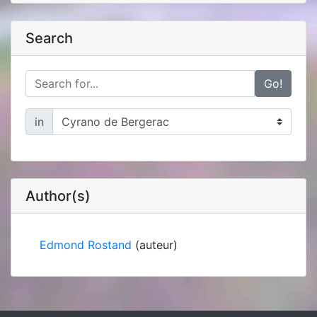
Search
Go!
in
Author(s)
Edmond Rostand
(auteur)