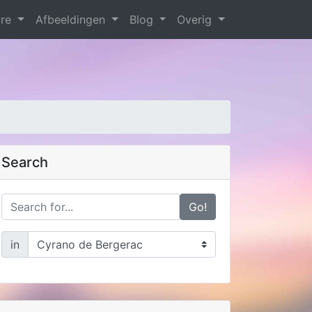
are
Afbeeldingen
Blog
Overig
Search
Go!
in