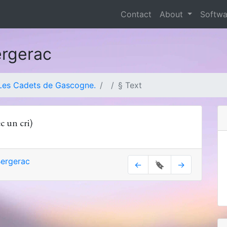
Contact
About
Softw
ergerac
Les Cadets de Gascogne.
§ Text
c un cri)
ergerac
←
🔖
→