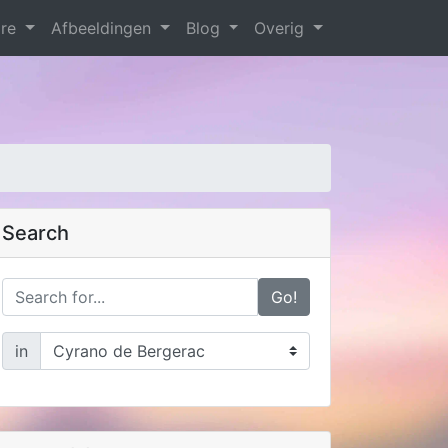
are
Afbeeldingen
Blog
Overig
Search
Go!
in