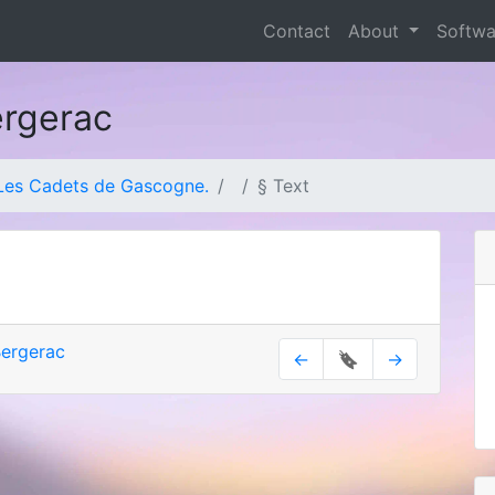
Contact
About
Softw
ergerac
Les Cadets de Gascogne.
§ Text
ergerac
←
🔖
→