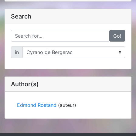
Search
Go!
in
Author(s)
Edmond Rostand
(auteur)