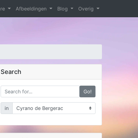
are
Afbeeldingen
Blog
Overig
Search
Go!
in