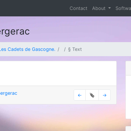
Contact
About
Softw
ergerac
Les Cadets de Gascogne.
§ Text
ergerac
←
🔖
→