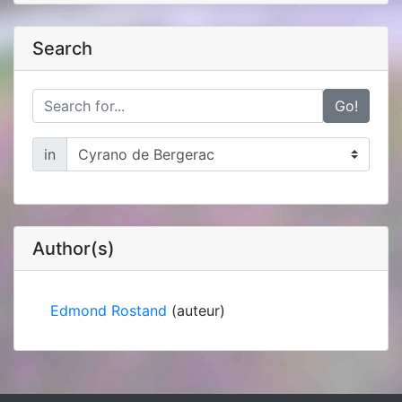
Search
Go!
in
Author(s)
Edmond Rostand
(auteur)