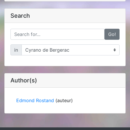
Search
Go!
in
Author(s)
Edmond Rostand
(auteur)