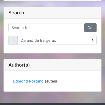
Search
Go!
in
Author(s)
Edmond Rostand
(auteur)