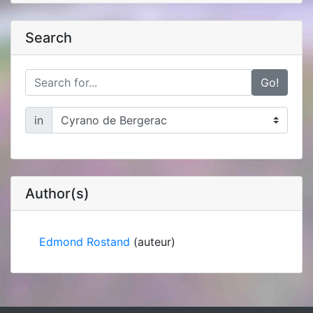
Search
Go!
in
Author(s)
Edmond Rostand
(auteur)