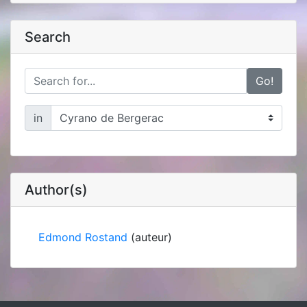
Search
Go!
in
Author(s)
Edmond Rostand
(auteur)