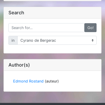
Search
Go!
in
Author(s)
Edmond Rostand
(auteur)