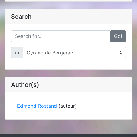
Search
Go!
in
Author(s)
Edmond Rostand
(auteur)