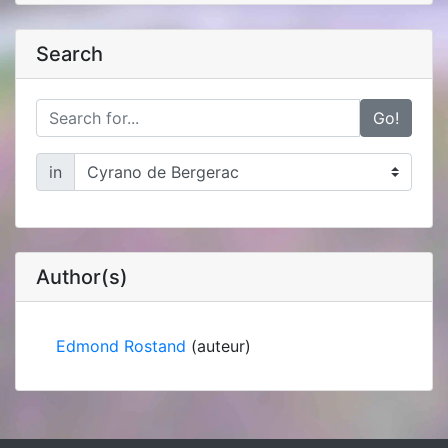
Search
Go!
in
Author(s)
Edmond Rostand
(auteur)