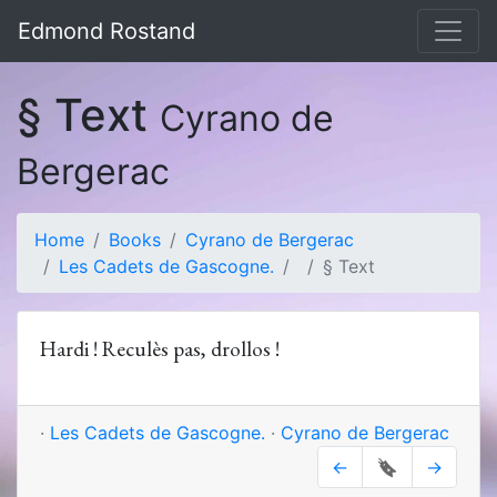
Edmond Rostand
§ Text
Cyrano de
Bergerac
Home
Books
Cyrano de Bergerac
Les Cadets de Gascogne.
§ Text
Hardi ! Reculès pas, drollos !
·
Les Cadets de Gascogne.
·
Cyrano de Bergerac
←
🔖
→