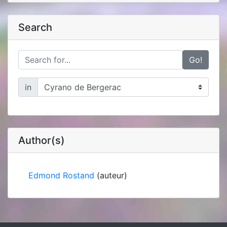
Search
Go!
in
Author(s)
Edmond Rostand
(auteur)