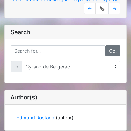
←
🔖
→
Search
Go!
in
Author(s)
Edmond Rostand
(auteur)