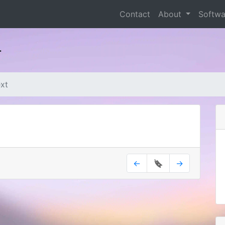
Contact
About
Softw
r
ext
←
🔖
→