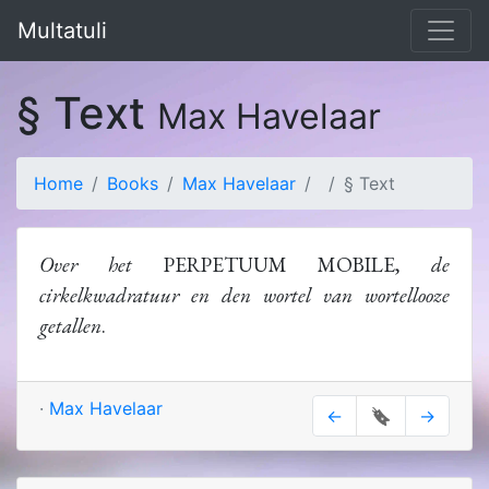
Multatuli
§ Text
Max Havelaar
Home
Books
Max Havelaar
§ Text
Over het
PERPETUUM MOBILE,
de
cirkelkwadratuur en den wortel van wortellooze
getallen
.
·
Max Havelaar
←
🔖
→