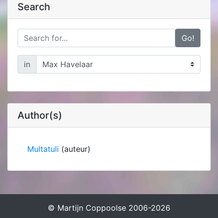
Search
Go!
in
Author(s)
Multatuli
(auteur)
© Martijn Coppoolse 2006-2026