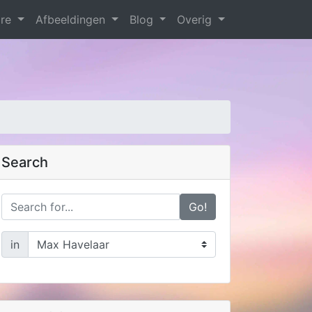
are
Afbeeldingen
Blog
Overig
Search
Go!
in