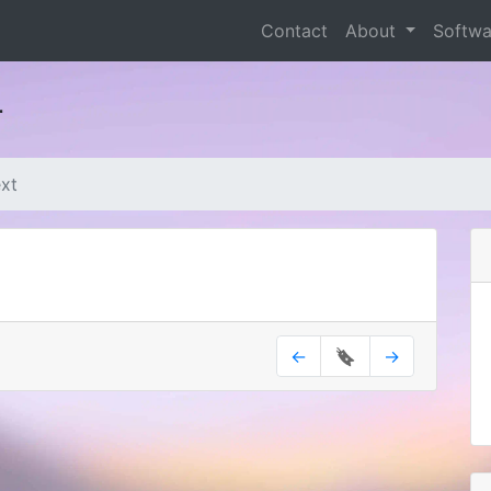
Contact
About
Softw
r
ext
←
🔖
→