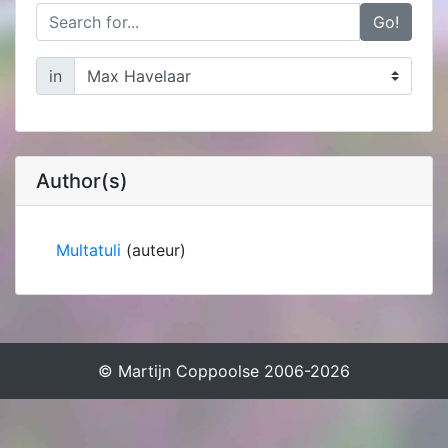
Go!
in
Author(s)
Multatuli
(auteur)
© Martijn Coppoolse 2006-2026