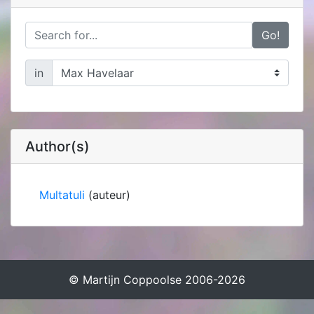
Go!
in
Author(s)
Multatuli
(auteur)
© Martijn Coppoolse 2006-2026