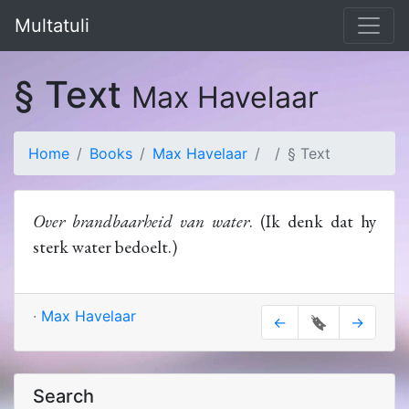
Multatuli
§ Text
Max Havelaar
Home
Books
Max Havelaar
§ Text
Over brandbaarheid van water
. (Ik denk dat hy
sterk water bedoelt.)
·
Max Havelaar
←
🔖
→
Search