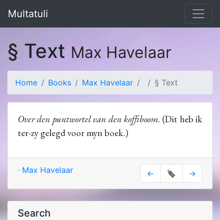
Multatuli
§ Text
Max Havelaar
Home
Books
Max Havelaar
§ Text
Over den puntwortel van den koffiboom
. (Dit heb ik
ter-zy gelegd voor myn boek.)
·
Max Havelaar
←
🔖
→
Search