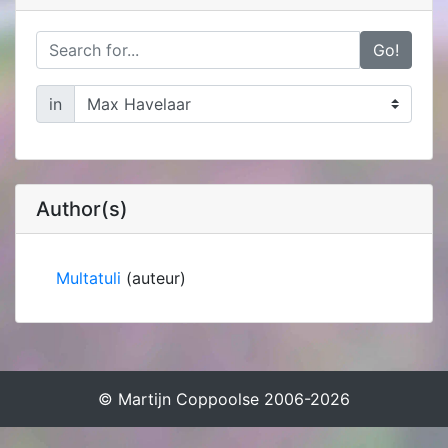
Go!
in
Author(s)
Multatuli
(auteur)
© Martijn Coppoolse 2006-2026