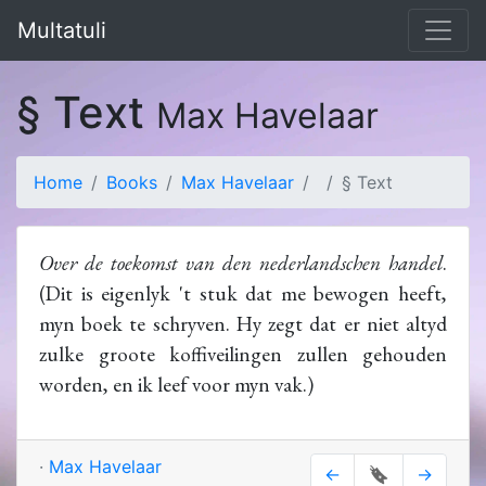
Multatuli
§ Text
Max Havelaar
Home
Books
Max Havelaar
§ Text
Over de toekomst van den nederlandschen handel
.
(Dit is eigenlyk 't stuk dat me bewogen heeft,
myn boek te schryven. Hy zegt dat er niet altyd
zulke groote koffiveilingen zullen gehouden
worden, en ik leef voor myn vak.)
·
Max Havelaar
←
🔖
→