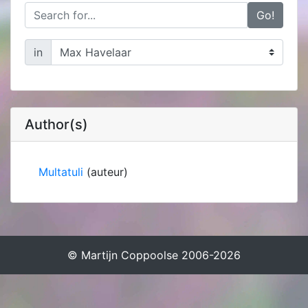
Go!
in
Author(s)
Multatuli
(auteur)
© Martijn Coppoolse 2006-2026