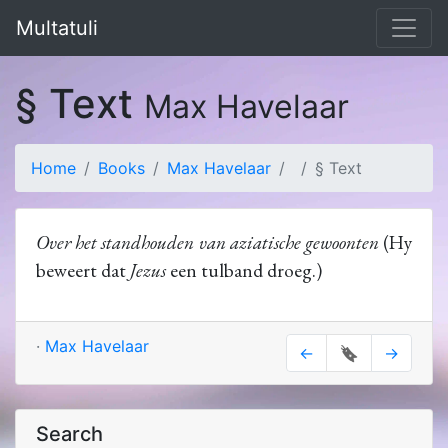
Multatuli
§ Text
Max Havelaar
Home
Books
Max Havelaar
§ Text
Over het standhouden van aziatische gewoonten
(Hy
beweert dat
Jezus
een tulband droeg.)
·
Max Havelaar
←
🔖
→
Search