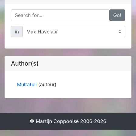
Go!
in
Author(s)
Multatuli
(auteur)
© Martijn Coppoolse 2006-2026