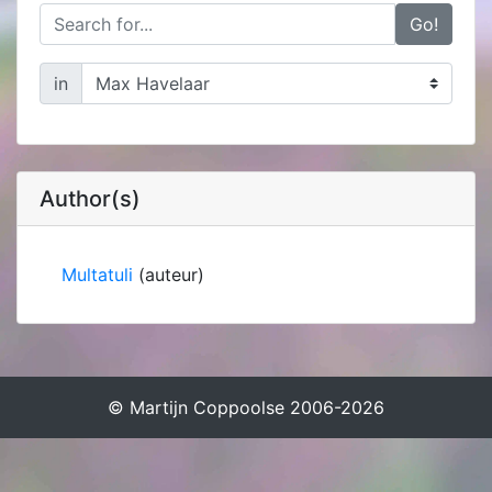
Go!
in
Author(s)
Multatuli
(auteur)
© Martijn Coppoolse 2006-2026