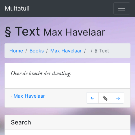
Multatuli
§ Text
Max Havelaar
Home
Books
Max Havelaar
§ Text
Over de kracht der dwaling
.
·
Max Havelaar
←
🔖
→
Search