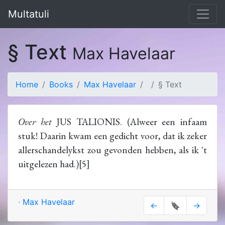
Multatuli
§ Text
Max Havelaar
Home
Books
Max Havelaar
§ Text
Over het
JUS TALIONIS. (Alweer een infaam
stuk! Daarin kwam een gedicht voor, dat ik zeker
allerschandelykst zou gevonden hebben, als ik 't
uitgelezen had.)[5]
·
Max Havelaar
←
🔖
→