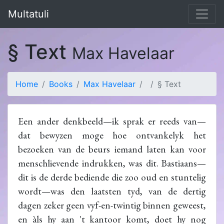
Multatuli
§ Text
Max Havelaar
Home
Books
Max Havelaar
§ Text
Een ander denkbeeld—ik sprak er reeds van—
dat bewyzen moge hoe ontvankelyk het
bezoeken van de beurs iemand laten kan voor
menschlievende indrukken, was dit. Bastiaans—
dit is de derde bediende die zoo oud en stuntelig
wordt—was den laatsten tyd, van de dertig
dagen zeker geen vyf-en-twintig binnen geweest,
en àls hy aan 't kantoor komt, doet hy nog