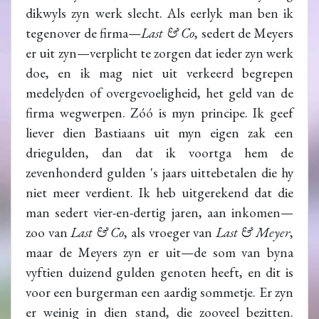
dikwyls zyn werk slecht. Als eerlyk man ben ik
tegenover de firma—
Last & Co
, sedert de Meyers
er uit zyn—verplicht te zorgen dat ieder zyn werk
doe, en ik mag niet uit verkeerd begrepen
medelyden of overgevoeligheid, het geld van de
firma wegwerpen. Zóó is myn principe. Ik geef
liever dien Bastiaans uit myn eigen zak een
driegulden, dan dat ik voortga hem de
zevenhonderd gulden 's jaars uittebetalen die hy
niet meer verdient. Ik heb uitgerekend dat die
man sedert vier-en-dertig jaren, aan inkomen—
zoo van
Last & Co
, als vroeger van
Last & Meyer
,
maar de Meyers zyn er uit—de som van byna
vyftien duizend gulden genoten heeft, en dit is
voor een burgerman een aardig sommetje. Er zyn
er weinig in dien stand, die zooveel bezitten.