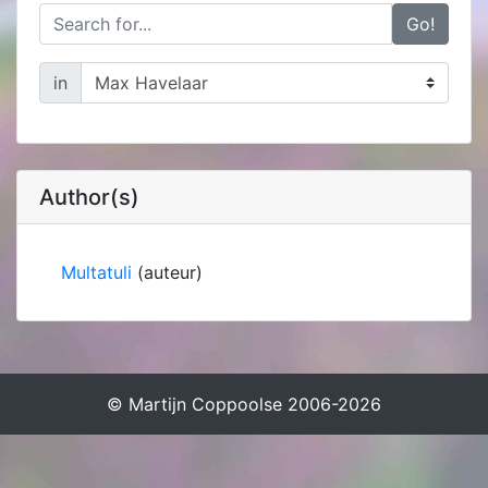
Go!
in
Author(s)
Multatuli
(auteur)
© Martijn Coppoolse 2006-2026