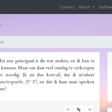
Contact
About
Softw
r
ext
 een principaal is dit wat anders, en ik ben te
e kennen. Maar om daar veel omslag te verkoopen
t noodig. Ik zei dus kort-af, dat ik m'nheer
auriergracht, N° 37
, en dat ik haar man spreken
ken?
←
🔖
→