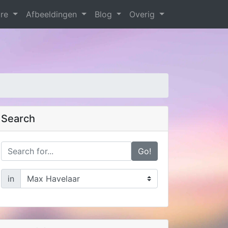
are
Afbeeldingen
Blog
Overig
Search
Go!
in