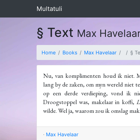
Multatuli
§ Text
Max Havelaa
Home
Books
Max Havelaar
§ T
Nu, van komplimenten houd ik niet. Met
lang by de zaken, om myn wereld niet t
op een derde verdieping, vond ik nie
Droogstoppel was, makelaar in koffi,
L
wilde. Wel ja, waarom zou ik omslag ma
·
Max Havelaar