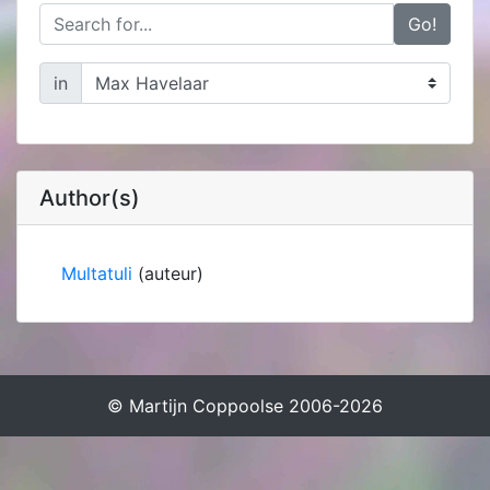
Go!
in
Author(s)
Multatuli
(auteur)
© Martijn Coppoolse 2006-2026