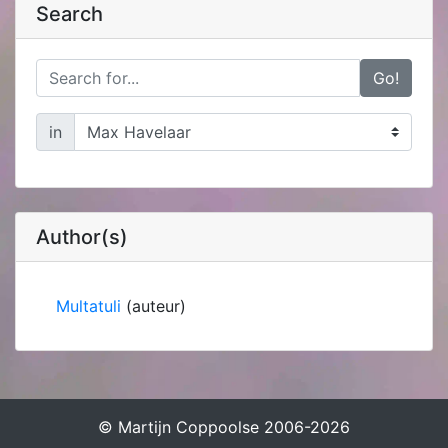
Search
Go!
in
Author(s)
Multatuli
(auteur)
© Martijn Coppoolse 2006-2026