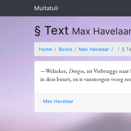
Multatuli
§ Text
Max Havelaa
Home
Books
Max Havelaar
§ T
—Welzeker,
Dongso
, zei Verbrugge naar
in deze buurt, en is vanmorgen vroeg ree
·
Max Havelaar