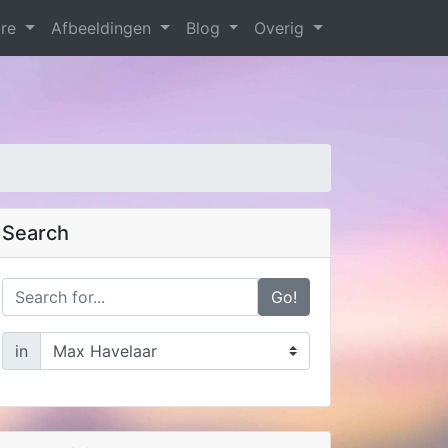
are
Afbeeldingen
Blog
Overig
Search
Go!
in