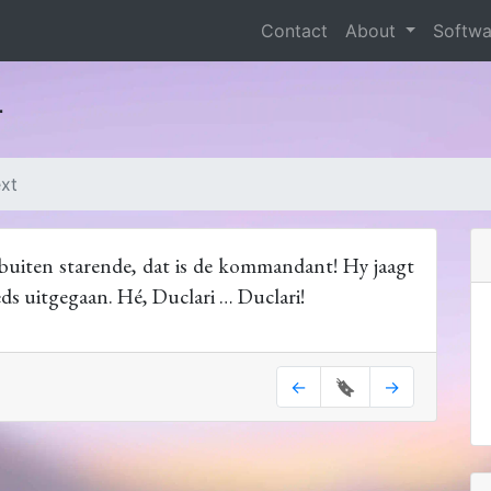
Contact
About
Softw
r
ext
 buiten starende, dat is de kommandant! Hy jaagt
ds uitgegaan. Hé, Duclari … Duclari!
←
🔖
→