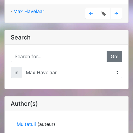
·
Max Havelaar
←
🔖
→
Search
Go!
in
Author(s)
Multatuli
(auteur)