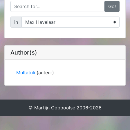
Go!
in
Author(s)
Multatuli
(auteur)
© Martijn Coppoolse 2006-2026