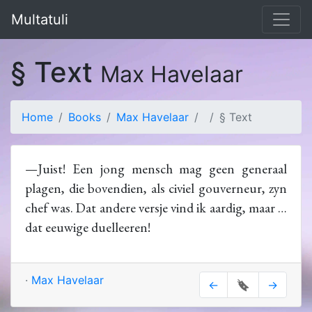
Multatuli
§ Text
Max Havelaar
Home
Books
Max Havelaar
§ Text
—Juist! Een jong mensch mag geen generaal
plagen, die bovendien, als civiel gouverneur, zyn
chef was. Dat andere versje vind ik aardig, maar …
dat eeuwige duelleeren!
·
Max Havelaar
←
🔖
→