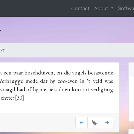
Contact
About
Softw
r
ext
t een paar boschduiven, en die vogels betastende
 Verbrugge mede dat hy zoo-even in 't veld was
raagd had of hy niet iets doen kon tot verligting
chtte?[30]
←
🔖
→