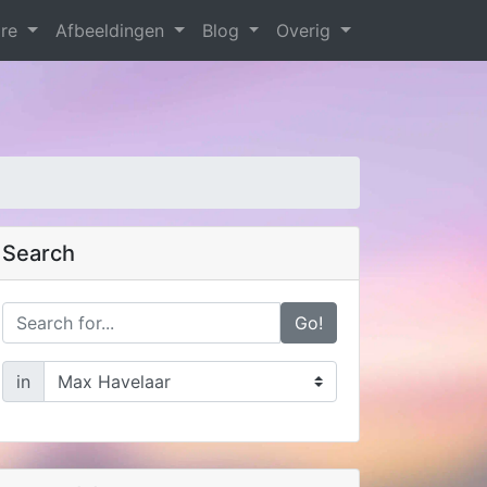
are
Afbeeldingen
Blog
Overig
Search
Go!
in