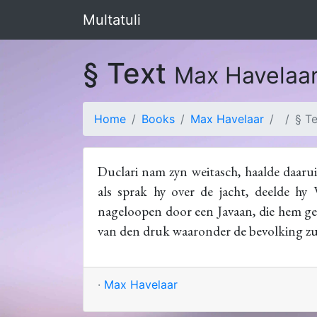
Multatuli
§ Text
Max Havelaa
Home
Books
Max Havelaar
§ T
Duclari nam zyn weitasch, haalde daarui
als sprak hy over de jacht, deelde hy
nageloopen door een Javaan, die hem gev
van den druk waaronder de bevolking zu
·
Max Havelaar