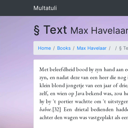
Multatuli
§ Text
Max Havelaa
Home
Books
Max Havelaar
§ T
Met beleefdheid bood hy zyn hand aan e
zyn, en nadat deze van een heer die no
klein blond jongetje van een jaar of dri
zelf, en wien op Java bekend was, zou he
hy by 't portier wachtte om 't uitsty
baboe
.[32] Een drietal bedienden hadde
achter den wagen was vastgeplakt als ee