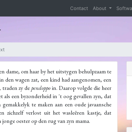
Contact
About
Softw
r
ext
en dame, om haar by het uitstygen behulpzaam te
g in den wagen zat, een kind had aangenomen, een
e, traden zy de
pendoppo
in. Daarop volgde die heer
t als een byzonderheid in 't oog gevallen zyn, dat
gen gemakkelyk te maken aan een oude javaansche
n zichzelf verlost uit het wasleêren kastje, dat
n jonge oester op den rug van zyn mama.