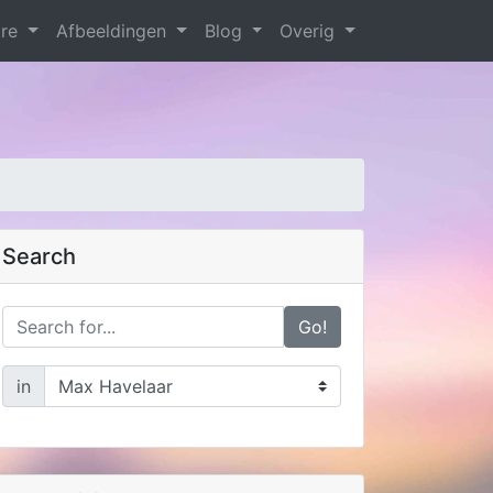
are
Afbeeldingen
Blog
Overig
Search
Go!
in