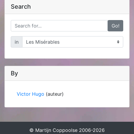
Search
Go!
in
By
Victor Hugo
(auteur)
© Martijn Coppoolse 2006-2026