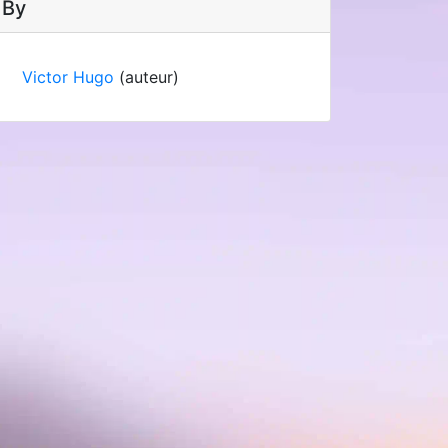
By
Victor Hugo
(auteur)