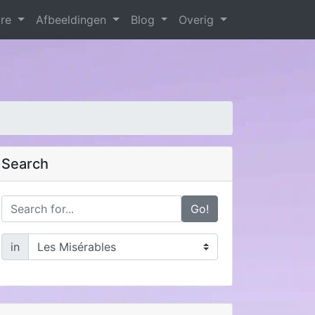
are
Afbeeldingen
Blog
Overig
Search
Go!
in