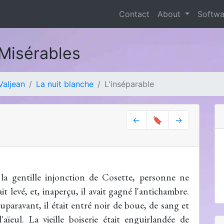
Contact
About
Softw
Misérables
Valjean
La nuit blanche
L'inséparable
←
🔖
→
 la gentille injonction de Cosette, personne ne
ait levé, et, inaperçu, il avait gagné l'antichambre.
uparavant, il était entré noir de boue, de sang et
'aïeul. La vieille boiserie était enguirlandée de