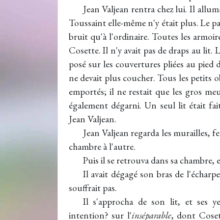
Jean Valjean rentra chez lui. Il allu
Toussaint elle-même n'y était plus. Le pa
bruit qu'à l'ordinaire. Toutes les armoi
Cosette. Il n'y avait pas de draps au lit. L
posé sur les couvertures pliées au pied 
ne devait plus coucher. Tous les petits 
emportés; il ne restait que les gros meu
également dégarni. Un seul lit était fai
Jean Valjean.
Jean Valjean regarda les murailles, f
chambre à l'autre.
Puis il se retrouva dans sa chambre, e
Il avait dégagé son bras de l'écharpe
souffrait pas.
Il s'approcha de son lit, et ses y
intention? sur l'
inséparable
, dont Cosett