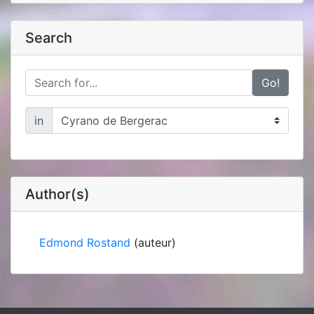
Search
Go!
in
Author(s)
Edmond Rostand
(auteur)