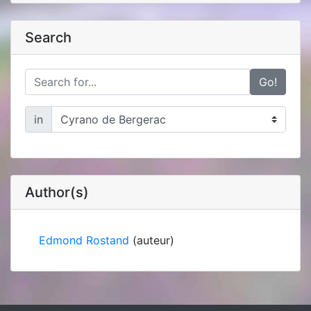
Search
Go!
in
Author(s)
Edmond Rostand
(auteur)